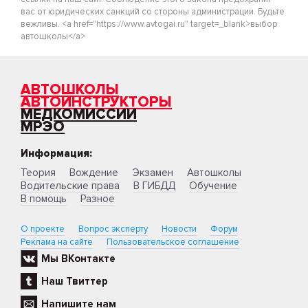
вас от юридических санкций со стороны администрации. Будьте
вежливы. <a href="https://www.avtogai.ru" target=_blank>выбор
автошколы</a>
АВТОШКОЛЫ
АВТОИНСТРУКТОРЫ
МЕДКОМИССИИ
МРЭО
Информация:
Теория
Вождение
Экзамен
Автошколы
Водительские права
В ГИБДД
Обучение
В помощь
Разное
О проекте
Вопрос эксперту
Новости
Форум
Реклама на сайте
Пользовательское соглашение
Мы ВКонтакте
Наш Твиттер
Напишите нам