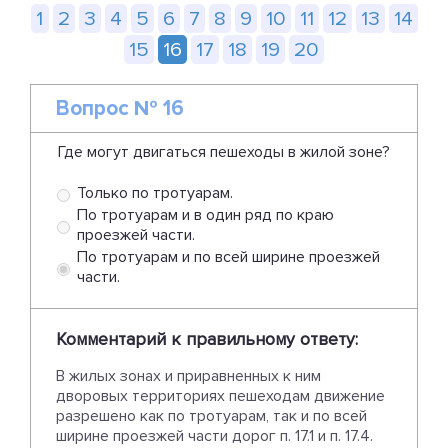
1
2
3
4
5
6
7
8
9
10
11
12
13
14
15
16
17
18
19
20
Вопрос № 16
Где могут двигаться пешеходы в жилой зоне?
Только по тротуарам.
По тротуарам и в один ряд по краю
проезжей части.
По тротуарам и по всей ширине проезжей
части.
Комментарий к правильному ответу:
В жилых зонах и приравненных к ним
дворовых территориях пешеходам движение
разрешено как по тротуарам, так и по всей
ширине проезжей части дорог п. 17.1 и п. 17.4.