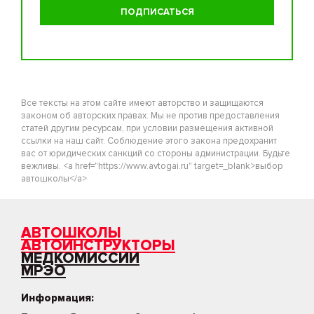
Все тексты на этом сайте имеют авторство и защищаются
законом об авторских правах. Мы не против предоставления
статей другим ресурсам, при условии размещения активной
ссылки на наш сайт. Соблюдение этого закона предохранит
вас от юридических санкций со стороны администрации. Будьте
вежливы. <a href="https://www.avtogai.ru" target=_blank>выбор
автошколы</a>
АВТОШКОЛЫ
АВТОИНСТРУКТОРЫ
МЕДКОМИССИИ
МРЭО
Информация: