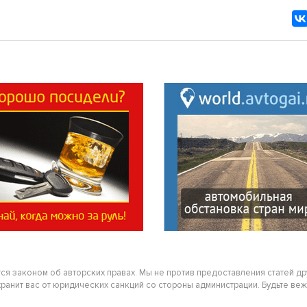
тся законом об авторских правах. Мы не против предоставления статей д
нит вас от юридических санкций со стороны администрации. Будьте вежлив