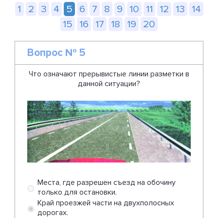
1
2
3
4
5
6
7
8
9
10
11
12
13
14
15
16
17
18
19
20
Вопрос № 5
Что означают прерывистые линии разметки в
данной ситуации?
Места, где разрешен съезд на обочину
только для остановки.
Край проезжей части на двухполосных
дорогах.