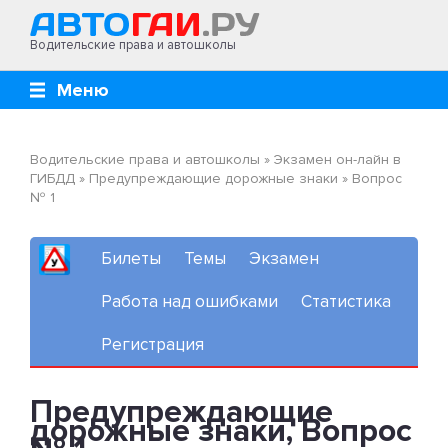
Водительские права и автошколы
Меню
Водительские права и автошколы
»
Экзамен он-лайн в
ГИБДД
»
Предупреждающие дорожные знаки
»
Вопрос
№ 1
Билеты
Темы
Экзамен
Работа над ошибками
Статистика
Регистрация
Предупреждающие
дорожные знаки, Вопрос