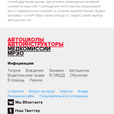
статей другим ресурсам, при условии размещения активной
ссылки на наш сайт. Соблюдение этого закона предохранит
вас от юридических санкций со стороны администрации. Будьте
вежливы. <a href="https://www.avtogai.ru" target=_blank>выбор
автошколы</a>
АВТОШКОЛЫ
АВТОИНСТРУКТОРЫ
МЕДКОМИССИИ
МРЭО
Информация:
Теория
Вождение
Экзамен
Автошколы
Водительские права
В ГИБДД
Обучение
В помощь
Разное
О проекте
Вопрос эксперту
Новости
Форум
Реклама на сайте
Пользовательское соглашение
Мы ВКонтакте
Наш Твиттер