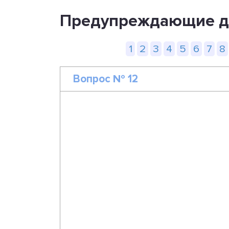
Предупреждающие до
1
2
3
4
5
6
7
8
Вопрос № 12