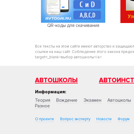
QR-коды для скачивания
Все тексты на этом сайте имеют авторство и защищаю
ссылки на наш сайт. Соблюдение этого закона предохра
target=_blank>выбор автошколы</a>
АВТОШКОЛЫ
АВТОИНС
Информация:
Теория
Вождение
Экзамен
Автошколы
Разное
О проекте
Вопрос эксперту
Новости
Форум