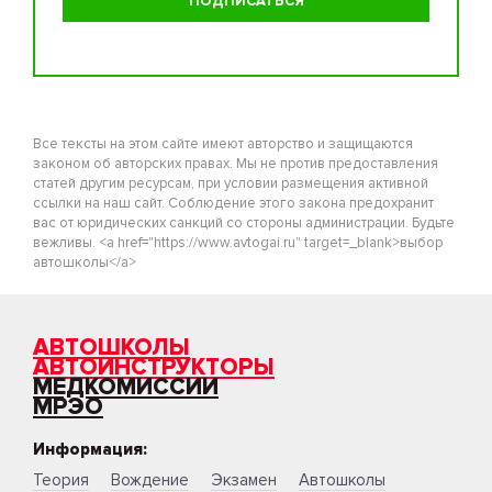
Все тексты на этом сайте имеют авторство и защищаются
законом об авторских правах. Мы не против предоставления
статей другим ресурсам, при условии размещения активной
ссылки на наш сайт. Соблюдение этого закона предохранит
вас от юридических санкций со стороны администрации. Будьте
вежливы. <a href="https://www.avtogai.ru" target=_blank>выбор
автошколы</a>
АВТОШКОЛЫ
АВТОИНСТРУКТОРЫ
МЕДКОМИССИИ
МРЭО
Информация:
Теория
Вождение
Экзамен
Автошколы