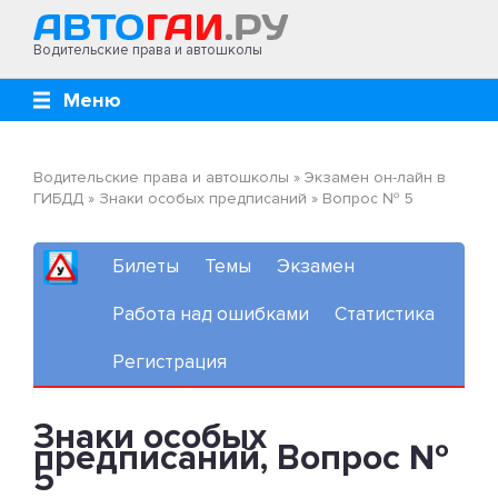
Водительские права и автошколы
Меню
Водительские права и автошколы
»
Экзамен он-лайн в
ГИБДД
»
Знаки особых предписаний
»
Вопрос № 5
Билеты
Темы
Экзамен
Работа над ошибками
Статистика
Регистрация
Знаки особых
предписаний, Вопрос №
5