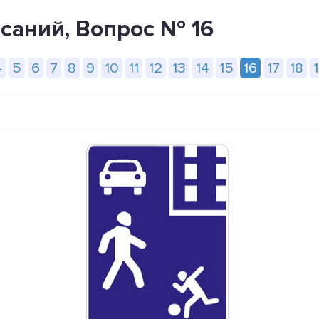
саний, Вопрос № 16
4
5
6
7
8
9
10
11
12
13
14
15
16
17
18